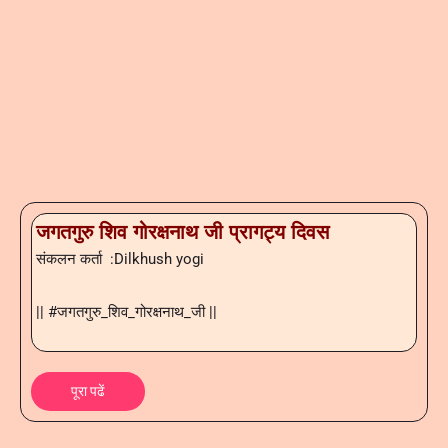
जगतगुरु शिव गोरक्षनाथ जी प्रागट्य दिवस
संकलन कर्ता :Dilkhush yogi
|| #जगतगुरु_शिव_गोरक्षनाथ_जी ||
पूरा पढें