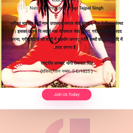
National President:
Yogi Tejpal Singh
अखिल भारतीय योगी नाथ उपाध्याय समाज सेवा संगठन, एक पंजीकृत संस्था
है। इसका उद्देश्य निःस्वार्थ भाव से समाज सेवा करना, गरीब बच्चों की मदद
करना, गरीब बेटियों की शादी में सहयोग करना, गरीब बच्चों की शिक्षा आदि में
मदद करना है।
राष्ट्रीय अध्यक्ष: योगी तेजपाल सिंह
(
रजिस्ट्रेशन नम्बर- S-E/1825
)
Join Us Today